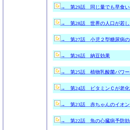
→ 第29話 同じ量でも早食
→ 第28話 世界の人口が若
→ 第27話 小児２型糖尿病
→ 第26話 納豆効果
→ 第25話 植物乳酸菌パワ
→ 第24話 ビタミンＣが老
→ 第23話 赤ちゃんのイオ
→ 第22話 魚の心臓病予防効