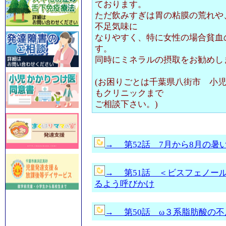
ております。
ただ飲みすぎは胃の粘膜の荒れや
不足気味に
なりやすく、特に女性の場合貧血
す。
同時にミネラルの摂取をお勧めし
(お困りごとは
千葉県八街市 小
もクリニック
まで
ご相談下さい。)
→ 第52話 7月から8月の暑
→ 第51話 ＜ビスフェノー
るよう呼びかけ
→ 第50話 ω３系脂肪酸の