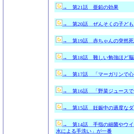
→ 第21話 亜鉛の効果
→ 第20話 ぜんそくの子ど
→ 第19話 赤ちゃんの突然
→ 第18話 難しい勉強ほど
→ 第17話 「マーガリンで
→ 第16話 「野菜ジュース
→ 第15話 妊娠中の過度なダ
→ 第14話 手指の細菌やウ
水による手洗い」が一番