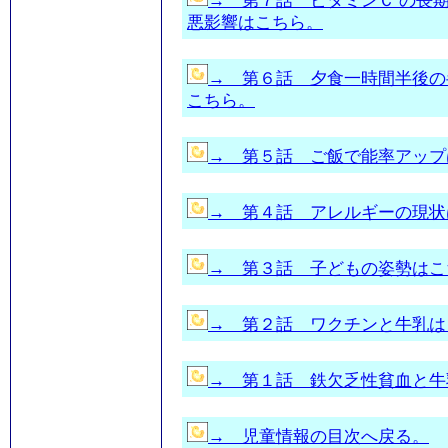
→ 第７話 ビタミンＣ の長
悪影響はこちら。
→ 第６話 夕食一時間半後の
こちら。
→ 第５話 ご飯で能率アップ
→ 第４話 アレルギーの現状
→ 第３話 子どもの姿勢はこ
→ 第２話 ワクチンと牛乳は
→ 第１話 鉄欠乏性貧血と牛
→ 児童情報の目次へ戻る。