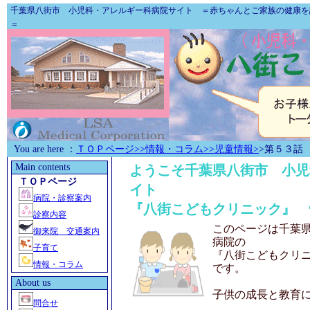
千葉県八街市 小児科・アレルギー科病院
サイト ＝赤ちゃんとご家族の
健康
を
＝
You are here ：
ＴＯＰページ
>>情報・コラム
>>児童情報>
>第５３話
Main contents
ようこそ
千葉県八街市 小児
ＴＯＰページ
イト
病院・診察案内
『八街こどもクリニック』 
診察内容
このページは
千葉
御来院 交通案内
病院
の
子育て
『八街こどもクリ
情報・コラム
です。
About us
子供の成長と教育
問合せ