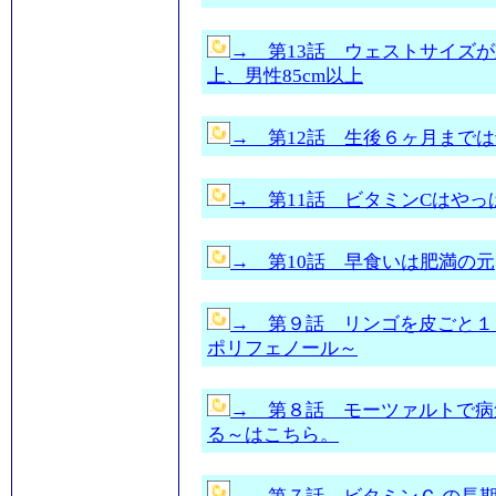
→ 第13話 ウェストサイズが
上、男性85cm以上
→ 第12話 生後６ヶ月まで
→ 第11話 ビタミンCはや
→ 第10話 早食いは肥満の元
→ 第９話 リンゴを皮ごと１
ポリフェノール～
→ 第８話 モーツァルトで病
る～はこちら。