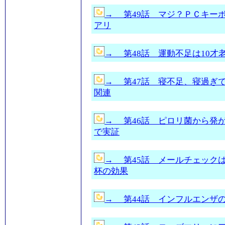
→ 第49話 マジ？ＰＣキー
アリ
→ 第48話 運動不足は10才
→ 第47話 寝不足、寝過ぎ
関連
→ 第46話 ピロリ菌から発
で実証
→ 第45話 メールチェック
杯の効果
→ 第44話 インフルエンザ