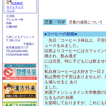
院長略歴
サイトマップ
リンク
小児科
アレルギー科
児童・TOP
児童の成長について
内科
心療内科
●コーヒーの効能●
八街こどもクリニック
先日「コーヒー３杯以上、子宮
〒289-1114
千葉県八
ュースをみました。
街市東吉田517-57
以前よりコーヒーにはカフェイン
TEL(043)440-6681
FAX(043)440-6682
摘され、飲み過ぎ
には注意、特に子どもには飲ませ
た。
私自身コーヒーは大好きで一日２
私は男性で子宮はありませんが、
も減らせると あり
ました。
米国アインシュタイン大学教授の
なるものの 効果
を提唱しておりますが、これにも