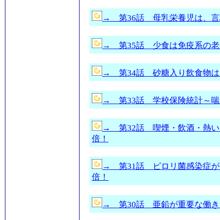
→ 第36話 母乳栄養児は、
→ 第35話 少食は免疫系の
→ 第34話 砂糖入り飲食物
→ 第33話 学校保険統計～
→ 第32話 喫煙・飲酒・熱
倍！
→ 第31話 ピロリ菌感染症
倍！
→ 第30話 亜鉛が重要な働き