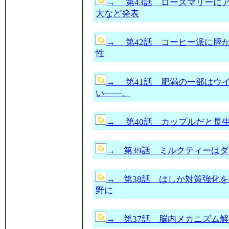
→ 第43話 ローズマリーに
大など発表
→ 第42話 コーヒー派に膵
性
→ 第41話 肥満の一部はウ
い――。
→ 第40話 カップルだと長
→ 第39話 ミルクティーは
→ 第38話 はしか対策強化
野に
→ 第37話 脳内メカニズム解