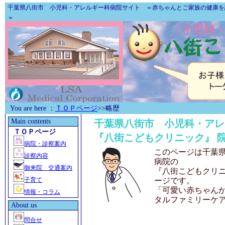
千葉県八街市 小児科・アレルギー科病院
サイト ＝赤ちゃんとご家族の
健康
を
＝
You are here ：
ＴＯＰページ
>>略歴
Main contents
千葉県八街市 小児科・アレ
ＴＯＰページ
『八街こどもクリニック』 
病院・診察案内
このページは
千葉
診察内容
病院
の
御来院 交通案内
『八街こどもクリ
子育て
ージです。
「可愛い赤ちゃん
情報・コラム
タルファミリーケ
About us
問合せ