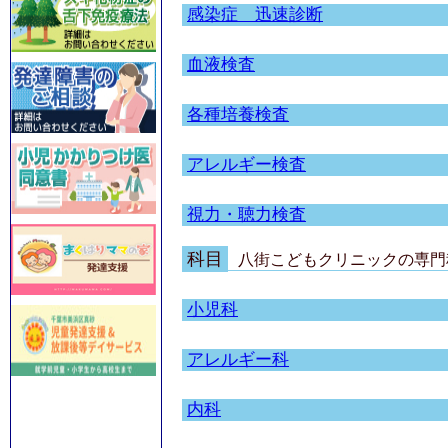
感染症 迅速診断
血液検査
各種培養検査
アレルギー検査
視力・聴力検査
科目
八街こどもクリニック
の専門
小児科
アレルギー科
内科