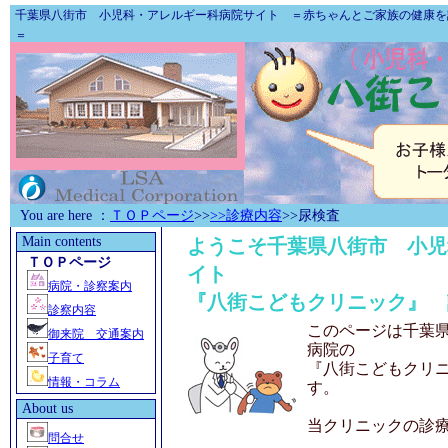
千葉県八街市 小児科・アレルギー科病院
サイト ＝赤ちゃんとご家族の
健康
を
＝
You are here ：
ＴＯＰページ
>>
>>診療内容
>>尿検査
Main contents
ようこそ
千葉県八街市 小児
ＴＯＰページ
イト
病院・診察案内
『八街こどもクリニック』 
診察内容
このページは
千葉
御来院 交通案内
病院
の
子育て
『八街こどもクリ
情報・コラム
す。
About us
当クリニックの診
問合せ