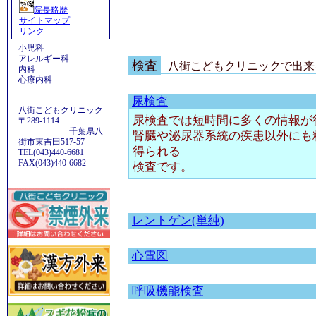
院長略歴
サイトマップ
リンク
小児科
アレルギー科
検査
八街こどもクリニック
で出来
内科
心療内科
尿検査
八街こどもクリニック
尿検査では短時間に多くの情報が
〒289-1114
千葉県八
腎臓や泌尿器系統の疾患以外にも
街市東吉田517-57
得られる
TEL(043)440-6681
FAX(043)440-6682
検査です。
レントゲン(単純)
心電図
呼吸機能検査