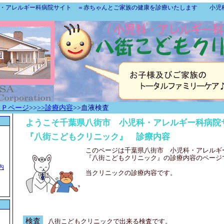
・アレルギー科病院
サイト ＝赤ちゃんとご家族の
健康
を診療いたします 小児
ＯＰページ
>>
>>診療内容
>>血液検査
ようこそ
千葉県八街市 小児科・アレルギー科病院
『八街こどもクリニック』 診療内容
このページは
千葉県八街市 小児科・アレルギ
『八街こどもクリニック』の診療内容のページ
内
当クリニックの診療内容です。
検査
八街こどもクリニック
で出来る検査です。