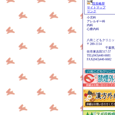
院長略歴
サイトマップ
リンク
小児科
アレルギー科
内科
心療内科
八街こどもクリニッ
〒289-1114
千葉県
街市東吉田517-57
TEL(043)440-6681
FAX(043)440-6682