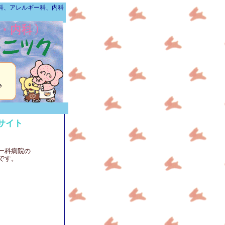
科、アレルギー科、内科
サイト
ー科病院
の
です。