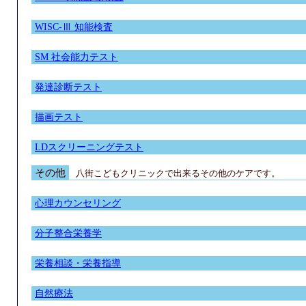
WISC-Ⅲ 知能検査
SM 社会能力テスト
発達診断テスト
描画テスト
LDスクリーニングテスト
その他
八街こどもクリニック
で出来るその他のケアです。
心理カウンセリング
分子整合栄養学
栄養相談・栄養指導
自然療法