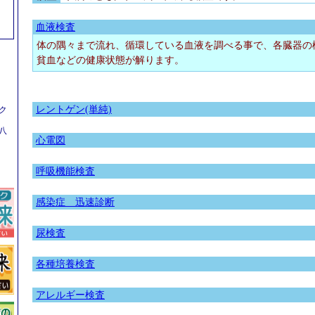
血液検査
体の隅々まで流れ、循環している血液を調べる事で、各臓器の
貧血などの健康状態が解ります。
レントゲン(単純)
ク
八
心電図
呼吸機能検査
感染症 迅速診断
尿検査
各種培養検査
アレルギー検査