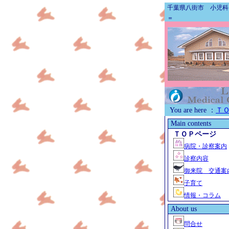
千葉県八街市 小児科
＝
You are here ：
Ｔ
Main contents
ＴＯＰページ
病院・診察案内
診察内容
御来院 交通案
子育て
情報・コラム
About us
問合せ