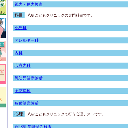
視力・聴力検査
科目
八街こどもクリニック
の専門科目です。
小児科
アレルギー科
内科
心療内科
乳幼児健康診断
予防接種
各種健康診断
心理
八街こどもクリニック
で行う心理テストです。
WPSSI 知能診断検査